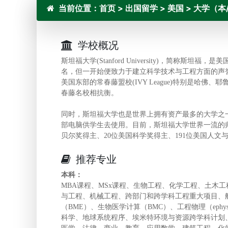
当前位置：
首页
>
出国留学
>
美国
>
大学（本
学校概况
斯坦福大学(Stanford University)，简称
名，但一开始便致力于建立科学技术与工程方面的声
美国东部的常春藤盟校(IVY League)特别是哈
春藤名校相抗衡。
同时，斯坦福大学也是世界上拥有资产最多的大学之一
部电脑供学生去使用。目前，斯坦福大学世界一流的师
贝尔奖得主、20位美国科学奖得主、191位美国人文
推荐专业
本科：
MBA课程、MSx课程、生物工程、化学工程、土木
与工程、机械工程、跨部门和跨学科工程重大项目、航
（BME）、生物医学计算（BMC）、工程物理（ep
科学、地球系统程序、埃米特环境与资源跨学科计划