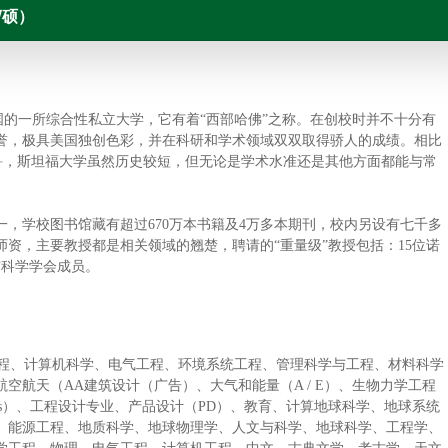
/硕）
斯坦福，是美国的一所综合性私立大学，它有着“西部哈佛”之称。在创校时并不十分有
誉，极具美国独创色彩，并在科研和学术领域双双取得骄人的成绩。相比
佛、耶鲁，斯坦福大学虽然历史较短，但无论是学术水准还是其他方面都能与常
，学校图书馆藏有超过670万本书籍及4万多本期刊，校内另设有七千多
资，主要教授都是相关领域的翘楚，聘请的“重量级”教授包括：15位诺
与科学学会成员。
工程、计算机科学、电气工程、环境系统工程、管理科学与工程、材料科学
空航天（AA建筑设计（广告）、大气和能量（A / E）、生物力学工程
hys）、工程设计专业、产品设计（PD）、教育、计算地球科学、地球系统
、能源工程、地质科学、地球物理学、人文与科学、地球科学、工程学、