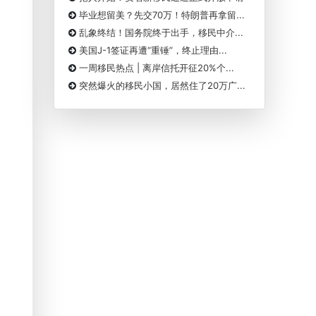
毕业想留美？先交70万！特朗普再拿留...
乱象终结！国务院终于出手，移民中介...
美国J-1签证再遭“重锤”，终止理由...
一周移民热点 | 离岸信托开征20%个...
突然爆火的移民小国，居然住了20万广...