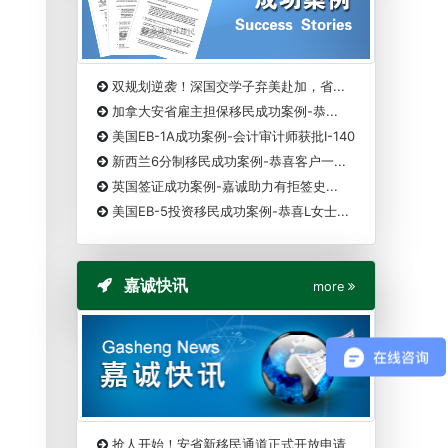
双规划逆袭！深国交学子弃美赴加，省...
加拿大安省雇主担保移民成功案例-恭...
美国EB-1A成功案例-会计审计师获批I-140
新西兰6分制移民成功案例-恭喜客户一...
英国签证成功案例-嘉诚助力有拒签史...
美国EB-5投资移民成功案例-恭喜L女士...
嘉诚快讯
more
抢人开始！安省新移民通道正式开放申请