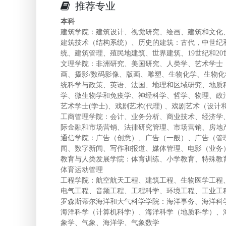
推荐专业
本科
建筑学院：建筑设计、视觉研究、绘画、建筑和文化
建筑技术（结构系统）、历史的建筑：古代，中世纪
统、建筑管理、殖民地建筑、世界建筑、19世纪和2
文理学院：非洲研究、美国研究、人类学、艺术学士
画、摄影/数码影像、版画、雕塑、生物化学、生物
统科学与政策、英语、法国、地理和区域研究、地质
学、微生物学和免疫学、神经科学、哲学、物理、政
艺术学士(学士)、戏剧艺术(代理) 、戏剧艺术（设
工商管理学院：会计、业务分析、商业技术、经济学
际金融和市场营销、法律研究管理、市场营销、房地
通信学院：广告（创意）、广告（一般）、广告（管
闻、数字新闻、写作和报道、媒体管理、电影（业务
教育与人类发展学院：体育训练、小学教育、特殊教
体育运动管理
工程学院：航空航天工程、建筑工程、生物医学工程
电气工程、音频工程、工程科学、环境工程、工业工
罗森斯蒂尔海洋和大气科学学院：海洋事务、海洋科
海洋科学（计算机科学）、海洋科学（地质科学）、
象学、气象、海洋学、气象数学