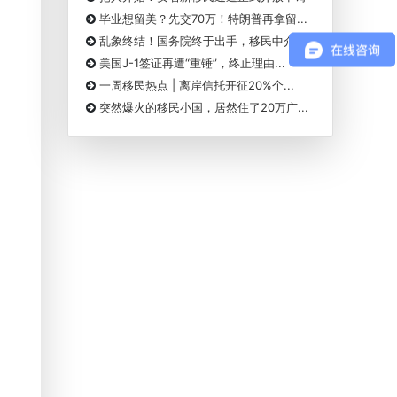
毕业想留美？先交70万！特朗普再拿留...
乱象终结！国务院终于出手，移民中介...
美国J-1签证再遭“重锤”，终止理由...
一周移民热点 | 离岸信托开征20%个...
突然爆火的移民小国，居然住了20万广...