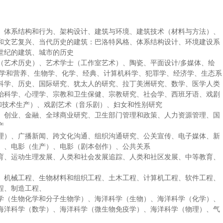
、体系结构和行为、架构设计、建筑与环境、建筑技术（材料与方法）、
和文艺复兴、当代历史的建筑：巴洛特风格、体系结构设计、环境建设系
0世纪的建筑、城市的历史
（艺术历史）、艺术学士（工作室艺术）、陶瓷、平面设计/多媒体、绘
化学和营养、生物学、化学、经典、计算机科学、犯罪学、经济学、生态系
科学、历史、国际研究、犹太人的研究、拉丁美洲研究、数学、医学人类
治科学、心理学、宗教和卫生保健、宗教研究、社会学、西班牙语、戏剧
计和技术生产）、戏剧艺术（音乐剧）、妇女和性别研究
、创业、金融、全球商业研究、卫生部门管理和政策、人力资源管理、国
产
理）、广播新闻、跨文化沟通、组织沟通研究、公关宣传、电子媒体、新
）、电影（生产）、电影（剧本创作）、公共关系
育、运动生理发展、人类和社会发展追踪、人类和社区发展、中等教育、
、机械工程、生物材料和组织工程、土木工程、计算机工程、软件工程、
程、制造工程、
学（生物化学和分子生物学）、海洋科学（生物）、海洋科学（化学）、
海洋科学（数学）、海洋科学（微生物免疫学）、海洋科学（物理）、气