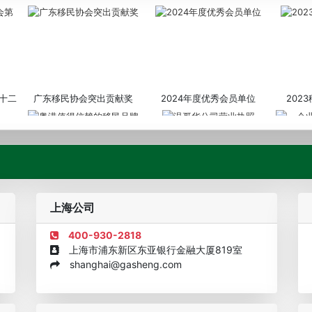
十二
广东移民协会突出贡献奖
2024年度优秀会员单位
202
粤港值得信赖的移民品牌
温哥华公司营业执照
企业诚信
上海公司
400-930-2818
上海市浦东新区东亚银行金融大厦819室
shanghai@gasheng.com
机构
欧美澳年度表现移民团队
美国投资移民中介机构30强
加拿大