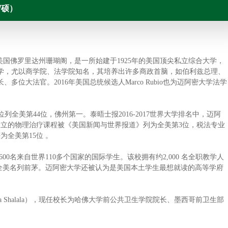
/硕）
UM，位于美国佛罗里达州珊瑚阁，是一所始建于1925年的美国顶尖私立综合大学，
学，尤以商学院、法学院知名，其培养出许多商政首脑，如伯利兹总理、
位大法官。2016年美国总统候选人Marco Rubio也为迈阿密大学法学
中位列全美第44位，佛州第一。泰晤士报2016-2017世界大学排名中，迈阿
设立的物理治疗课程被《美国新闻与世界报道》列为全美第3位，税法专业
为全美第15位 。
600名来自世界110多个国家的国际学生。该校拥有约2,000 名全职教学人
在全美名列前茅。迈阿密大学还被认为是美国本土学生最想就读的高等学府
 Shalala），现任校长为哈佛大学前公共卫生学院院长、墨西哥前卫生部