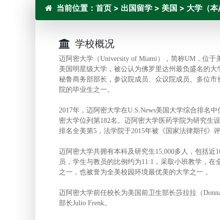
当前位置：
首页
>
出国留学
>
美国
>
大学（本
学校概况
迈阿密大学（University of Miami），简称
美国明星级大学，被公认为佛罗里达州最负盛名的大
秘鲁商务部部长，参议院成员、众议院成员、多位市长、多
院的毕业生之一。
2017年，迈阿密大学在U.S.News美国大学综合排名
密大学位列第182名。迈阿密大学医药学院为研究生
排名全美第5，法学院于2015年被《国家法律期刊》评
迈阿密大学共拥有本科及研究生15,000多人，包括近1
员，学生与教员的比例约为11:1，采取小班教学，
之一，也被誉为全美校园环境最优美的大学之一 。
迈阿密大学前任校长为美国前卫生部长莎拉拉（Donna
部长Julio Frenk。