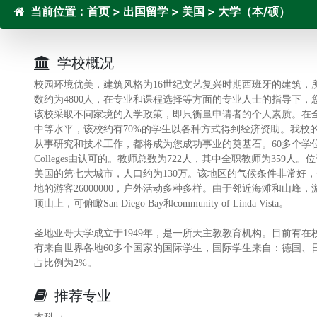
当前位置：
首页
>
出国留学
>
美国
>
大学（本/硕）
学校概况
校园环境优美，建筑风格为16世纪文艺复兴时期西班牙的建筑，
数约为4800人，在专业和课程选择等方面的专业人士的指导下
该校采取不问家境的入学政策，即只衡量申请者的个人素质。在
中等水平，该校约有70%的学生以各种方式得到经济资助。我校
从事研究和技术工作，都将成为您成功事业的奠基石。60多个学位，所授予的学位是the
Colleges由认可的。教师总数为722人，其中全职教师为35
美国的第七大城市，人口约为130万。该地区的气候条件非常好
地的游客26000000，户外活动多种多样。由于邻近海滩和山
顶山上，可俯瞰San Diego Bay和community of Linda Vista。
圣地亚哥大学成立于1949年，是一所天主教教育机构。目前有在校
有来自世界各地60多个国家的国际学生，国际学生来自：德国、
占比例为2%。
推荐专业