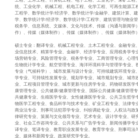
工程、土木工程、计算机工程、电子工程、工业化学、采矿工程
统、工业化学、机械工程、机电工程、化学工程、可再生能源工
工程学、数学统计学/经济学、数学统计学/金融学、建筑计算、
学、数学统计学/经济学、数学统计学/工程学、建筑管理与物业
税务学、信息系统、文媒体、文化与技术、传媒（沟通与新闻学
作）、传媒（媒体制作）、传媒（媒体制作）、传媒（媒体制作
硕士专业：翻译专业、机械工程专业、土木工程专业、金融专业
业信息技术、精算学专业、金融学、经济学专业、应用税务学专
场营销专业、风险管理专业、税务学专业、工商管理专业、心理
生物统计学专业、航空管理专业、海洋环境科学与管理学专业、
专业（气候科学）、城市发展与设计专业、可持续建筑环境专业
学专业、可持续性发展专业、规划学专业、城市规划专业、城市
业、工程项目管理专业、城市更新与住房学专业、药物研发医学
康管理专业、公共健康/健康管理专业、国际公共健康/健康管理
共健康专业、生殖医学专业、女性健康医学专业、公共卫生哲学
物医学工程专业、食品科学与技术专业、矿业工程专业、法律专业
商业法专业、刑事司法犯罪学专业、纠纷调处专业、人权法与政
律研究专业、策展与文化领导专业、艺术专业、设计学专业、研
业、社会工作咨询专业、公共关系与广告学专业、新闻传播学专
译专业、笔译专业、教育职业发展专业、教育学专业、刑事司法
业、媒体和新闻专业、政策研究学专业。