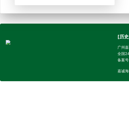
[历史
广州嘉诚
全国24
备案号
嘉诚海