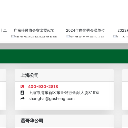
十二
广东移民协会突出贡献奖
2024年度优秀会员单位
202
粤港值得信赖的移民品牌
温哥华公司营业执照
企业诚信
上海公司
400-930-2818
上海市浦东新区东亚银行金融大厦819室
shanghai@gasheng.com
机构
欧美澳年度表现移民团队
美国投资移民中介机构30强
加拿大
温哥华公司