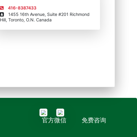
416-8387433
1455 16th Avenue, Suite #201 Richmond
Hill, Toronto, O.N. Canada
官方微信
免费咨询