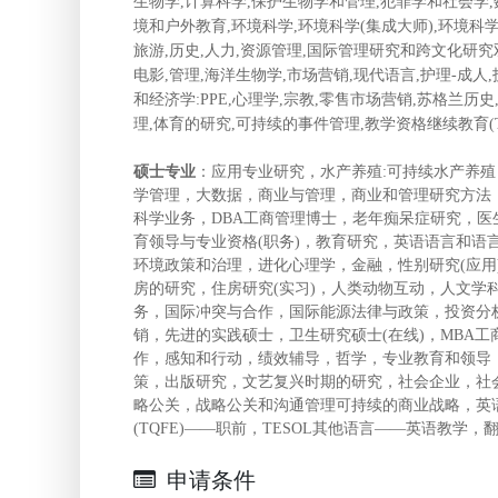
生物学,计算科学,保护生物学和管理,犯罪学和社会学,数
境和户外教育,环境科学,环境科学(集成大师),环境科
旅游,历史,人力,资源管理,国际管理研究和跨文化研究
电影,管理,海洋生物学,市场营销,现代语言,护理-成人,
和经济学:PPE,心理学,宗教,零售市场营销,苏格兰
理,体育的研究,可持续的事件管理,教学资格继续教育(T
硕士专业
：应用专业研究，水产养殖:可持续水产养
学管理，大数据，商业与管理，商业和管理研究方法
科学业务，DBA工商管理博士，老年痴呆症研究，
育领导与专业资格(职务)，教育研究，英语语言和语言
环境政策和治理，进化心理学，金融，性别研究(应
房的研究，住房研究(实习)，人类动物互动，人文学
务，国际冲突与合作，国际能源法律与政策，投资分
销，先进的实践硕士，卫生研究硕士(在线)，MBA
作，感知和行动，绩效辅导，哲学，专业教育和领导
策，出版研究，文艺复兴时期的研究，社会企业，社
略公关，战略公关和沟通管理可持续的商业战略，英语
(TQFE)——职前，TESOL其他语言——英语教学，
申请条件