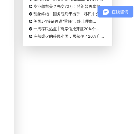
毕业想留美？先交70万！特朗普再拿留...
乱象终结！国务院终于出手，移民中介...
美国J-1签证再遭“重锤”，终止理由...
一周移民热点 | 离岸信托开征20%个...
突然爆火的移民小国，居然住了20万广...