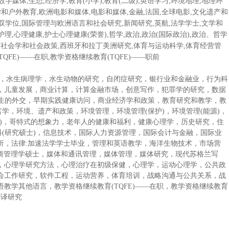
字媒体,生态,经济学,教育(小学),教育(二级),英语学习,环境地理,地理环
学和户外教育,欧洲电影和媒体,电影和媒体,金融,法国,全球电影,文化遗产和
双学位,国际管理与欧洲语言和社会研究,新闻研究,英航,法学学士,文学和
护理,心理健康,护士心理健康(荣誉),哲学,政治,政治(国际政治),政治、哲学
历史,社会学和社会政策,西班牙和拉丁美洲研究,体育与运动科学,体育经营管
QFE)——在职,教学资格继续教育(TQFE)——职前
殖，水生病理学，水生动物的研究，自闭症研究，银行业和金融业，行为科
，儿童发展，商业计算，计算金融市场，创意写作，犯罪学的研究，数据
医生的外交，早期实践健康访问，商业经济学和政策，教育研究和教学，教
学，环境、遗产和政策，环境管理，环境管理(保护)，环境管理(能源)，
用)，哥特式的想象力，老年人的健康和福利，健康心理学，历史研究，住
科(研究硕士)，信息技术，国际人力资源管理，国际会计与金融，国际业
析，法律:加速法学学士毕业，管理和英语教学，海洋生物技术，市场营
工商管理学硕士，媒体和通讯管理，媒体管理，媒体研究，现代苏格兰写
，心理学研究方法，心理治疗在初级保健，心理学，运动心理学，公共政
会工作研究，软件工程，运动营养，体育培训，战略沟通与公共关系，战
教学其他语言，教学资格继续教育(TQFE)——在职，教学资格继续教育
翻译研究