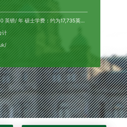
英镑/ 年 硕士学费：约为17,735英镑/ 年
会计
uk/