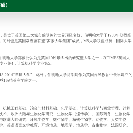
/硕）
始建于1825年，是位于英国第二大城市伯明翰的世界顶级名校。伯明翰大学于1900年获得维
，同时也是英国常春藤联盟“罗素大学集团”成员，M5大学联盟成员，国际大学
来，伯明翰大学都被公认为是英国10所最杰出的研究型大学之一，在TIMES英国大
程专业第4，计算机科学专业第5。
3-2014“年度大学”。此外，伯明翰大学商学院作为英国高等教育中最早建立的
全球1%精英商学院之一。
、机械工程基础、冶金与材料基础、化学基础、计算机科学与商业管理、计算
技术、欧洲大陆与生物化学研究、生物化学（遗传学）、国际商务、生物化学
与欧洲大陆研究、环境生物学、微生物学、植物生物学、动物学、人类生物
学、英语语言文学教育、环境地质、地理学、地质学、古生物学、法国研究、