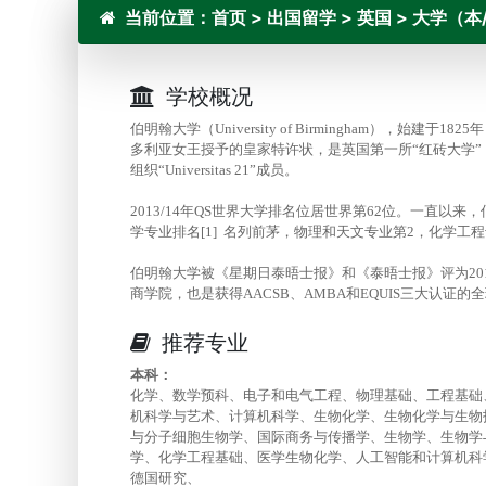
当前位置：
首页
>
出国留学
>
英国
>
大学（本
学校概况
伯明翰大学（University of Birmingham），
多利亚女王授予的皇家特许状，是英国第一所“红砖大学”
组织“Universitas 21”成员。
2013/14年QS世界大学排名位居世界第62位。一直以
学专业排名[1] 名列前茅，物理和天文专业第2，化学工
伯明翰大学被《星期日泰晤士报》和《泰晤士报》评为201
商学院，也是获得AACSB、AMBA和EQUIS三大认证的
推荐专业
本科：
化学、数学预科、电子和电气工程、物理基础、工程基础
机科学与艺术、计算机科学、生物化学、生物化学与生物
与分子细胞生物学、国际商务与传播学、生物学、生物学
学、化学工程基础、医学生物化学、人工智能和计算机科
德国研究、