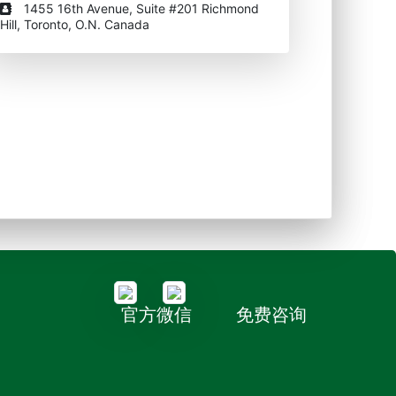
1455 16th Avenue, Suite #201 Richmond
Hill, Toronto, O.N. Canada
官方微信
免费咨询