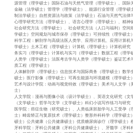
源管理（理学硕士）国际石油与天然气管理（理学硕士）、国际
金融（法学硕士）管理学（理学硕士）、能源行业管理（理学硕
制法学硕士）自然资源法与政策（法学硕士）石油与天然气法律
心理学研究方法（理学硕士）、语言心理学（理学硕士）、精神
社会研究方法（理学硕士）、社会研究方法（人口与福利）空间
学硕士）空间规划与城市保存（理学硕士）可持续性（理学硕士
科学工程：解剖学与高级法医人类学、应用计算机、应用计算机
学硕士）土木工程（理学硕士）计算机（理学硕士）计算机研究
务实习（理学硕士）计算机与实习（理学硕士）数据工程（理学
人类学（理学硕士）法医考古学与人类学（理学硕士）鉴证艺术
质工程（理学硕士）
人体解剖学（理学硕士）信息技术与国际商务（理学硕士）数学
硕士）医疗影像（理学硕士）可再生能源与环境建模（理学硕士
艺术与设计学院：动画与视觉特效（理学硕士）美术与人文学（
士）
人文学院：漫画与图像小说（设计学硕士）、英语文化研究（文
（文学硕士）哲学与文学（文学硕士）科幻小说写作练习与研究
医学院：癌症生物（研究硕士）、人类临床胚胎学与人工受孕（
士）畸齿矫正与复原技术（理学硕士）整形外科科学（理学硕士
硕士）公共健康（公共健康硕士）优质糖尿病诊疗（理学硕士）
牙科学院：牙科公共健康（牙科公共健康硕士）、牙髓学（牙科