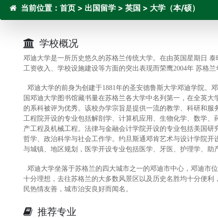
当前位置：
首页
>
出国留学
>
英国
>
大学（本/硕）
学校概况
邓迪大学是一所历史悠久的苏格兰传统大学。在由英国星期日 泰
工资收入、学校设施建设等方面的突出表现而荣鹰2004年 苏格兰
邓迪大学的前身为创建于1881年的圣安德鲁斯大学邓迪学院。
国邓迪大学图书馆藏书量在苏格兰各大学中名列第一，在全英大学
的系科被评为优秀。该校办学宗旨是提供一流的教学、科研和服
工程院开设的专业包括解剖学、计算机应用、生物化学、数学、
产工程及机械工程。法律与金融会计学院开设的专业包括美国研
哲学、政治科学与社会工作学。约旦斯通邓肯艺术与设计学院开
与城镇、地区规划，医学开设专业包括医学、牙医、护理学、助产
邓迪大学坐落于苏格兰的四大城市之一的邓迪市中心，邓迪市位
十分理想，去往苏格兰的大多数风景区以及历史名胜均十分便利
民热情友善，城市治安良好而闻名。
推荐专业