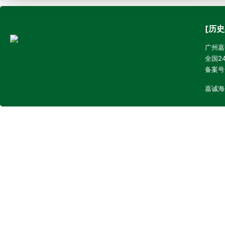
[历史
广州嘉诚
全国24
备案号
嘉诚海