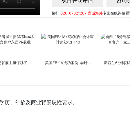
项目在线评估
咨询
拨打
020-87321287
嘉诚海外
专家在线评估看
省雇主担保移民...
美国EB-1A成功案例-会计...
新西兰6分制移民
、学历、年龄及商业背景硬性要求。
5投资移民成功案...
美国新政EB-5移民成功案...
香港高才续签成功