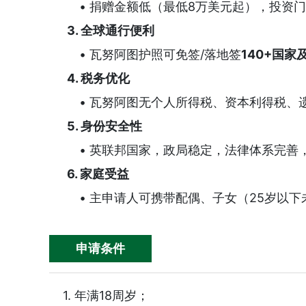
• 捐赠金额低（最低8万美元起），投资
3. 全球通行便利
• 瓦努阿图护照可免签/落地签
140+国家
马耳他永居成功案例-恭喜...
澳洲190
4. 税务优化
• 瓦努阿图无个人所得税、资本利得税、
5. 身份安全性
• 英联邦国家，政局稳定，法律体系完善
6. 家庭受益
• 主申请人可携带配偶、子女（25岁以下
申请条件
1. 年满18周岁；