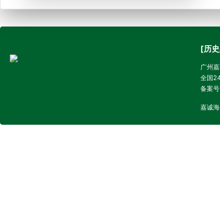
[历史
广州嘉诚
全国24
备案号
嘉诚海