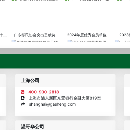
十二
广东移民协会突出贡献奖
2024年度优秀会员单位
202
粤港值得信赖的移民品牌
温哥华公司营业执照
企业诚信
上海公司
400-930-2818
上海市浦东新区东亚银行金融大厦819室
shanghai@gasheng.com
机构
欧美澳年度表现移民团队
美国投资移民中介机构30强
加拿大
温哥华公司