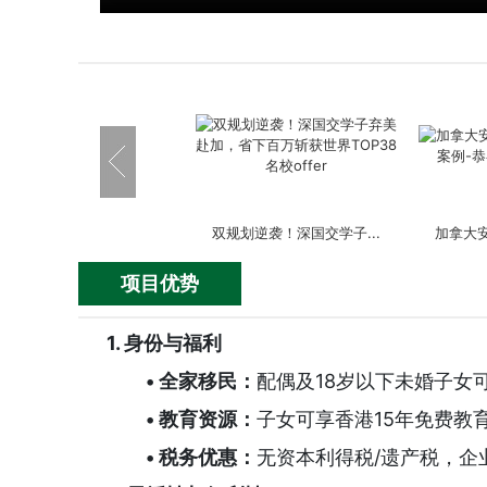
双规划逆袭！深国交学子...
加拿大安
项目优势
1.
身份与福利
• 全家移民：
配偶及18岁以下未婚子女
英国签证成功案例-嘉诚助...
美国EB-
• 教育资源：
子女可享香港15年免费教
• 税务优惠：
无资本利得税/遗产税，企