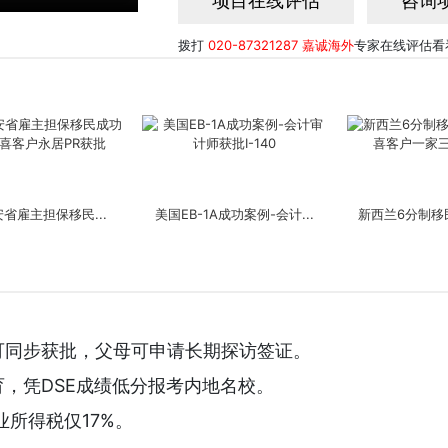
项目在线评估
咨询
拨打
020-87321287
嘉诚海外
专家在线评估看
省雇主担保移民...
美国EB-1A成功案例-会计...
新西兰6分制移民
可同步获批，父母可申请长期探访签证。
5投资移民成功案...
美国新政EB-5移民成功案...
香港高才续签成功
育，凭DSE成绩低分报考内地名校。
业所得税仅17%。