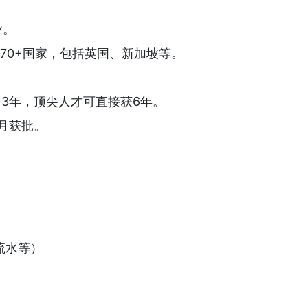
业。
170+国家，包括英国、新加坡等。
技术移民成功案例...
+3年，顶尖人才可直接获6年。
个月获批。
流水等）