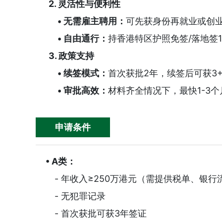
2. 灵活性与便利性
• 无需雇主聘用：
可先获身份再就业或创
• 自由通行：
持香港特区护照免签/落地签
马耳他永居成功案例-恭喜...
澳洲190
3. 政策支持
• 续签模式：
首次获批2年，续签后可获3
• 审批高效：
材料齐全情况下，最快1-3
申请条件
• A类：
- 年收入≥250万港元（需提供税单、银行
- 无犯罪记录
- 首次获批可获3年签证