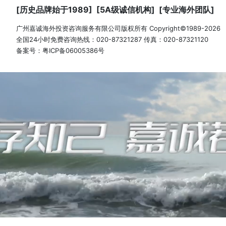
澳洲GTV移民成功案例-金融
了
[2026-07-17]
[历史品牌始于1989] [5A级诚信机构] [专业海外团队]
美国NIW移民成功案例-机械工程
市场
[2026-07-16]
广州嘉诚海外投资咨询服务有限公司版权所有 Copyright©1989-2026
双规划逆袭！深国交学子弃美赴加
国家，正疯狂抢人
[2026-07-15]
全国24小时免费咨询热线：020-87321287 传真：020-87321120
加拿大安省雇主担保移民成功案
[2026-07-14]
备案号：
粤ICP备06005386号
美国EB-1A成功案例-会计审计师
人才...
[2026-07-13]
新西兰6分制移民成功案例-恭
[2026-08-07]
英国签证成功案例-嘉诚助力
[2026-08-06]
美国EB-5投资移民成功案例-
[2026-08-05]
美国新政EB-5移民成功案例-恭
[2026-08-04]
香港高才续签成功案例-一次补
免签；1...
[2026-08-03]
马耳他永居成功案例-恭喜客户
[2026-07-31]
澳洲190技术移民成功案例-城
名所有人都没想到
[2026-07-30]
希腊购房移民成功案例-恭喜
[2026-07-29]
美国EB-1A成功案例-进出口贸易
[2026-07-29]
美国EB-5投资移民成功案例-恭
H-1B名额已满，没有二轮
香港高才续签成功案例-五周
[2026-07-27]
[2026-07-24]
美国EB-5投资移民成功案例-恭
[2026-07-23]
美国EB-1A成功案例-游戏公司高