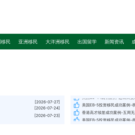
双规划逆袭！深国交学子弃美赴加
加拿大安省雇主担保移民成功案
[2026-08-07]
美国EB-1A成功案例-会计审计师
[2026-08-06]
新西兰6分制移民成功案例-恭
[2026-08-05]
英国签证成功案例-嘉诚助力
[2026-08-04]
美国EB-5投资移民成功案例-
洲移民
亚洲移民
大洋洲移民
出国留学
新闻资讯
免签；1...
[2026-08-03]
美国新政EB-5移民成功案例-恭
[2026-07-31]
香港高才续签成功案例-一次补
名所有人都没想到
[2026-07-30]
马耳他永居成功案例-恭喜客户
[2026-07-29]
澳洲190技术移民成功案例-城
[2026-07-29]
希腊购房移民成功案例-恭喜
H-1B名额已满，没有二轮
美国EB-1A成功案例-进出口贸易
[2026-07-27]
美国EB-5投资移民成功案例-恭
[2026-07-24]
香港高才续签成功案例-五周
[2026-07-23]
美国EB-5投资移民成功案例-恭
“最后窗口”正在关闭！
美国EB-1A成功案例-游戏公司高
[2026-07-23]
日本高才成功案例分享-恭喜I
朗普计...
[2026-07-20]
美国EB-5投资移民成功案例-恭
[2026-07-20]