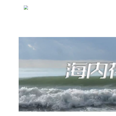
阿根廷2:1逆转英格兰挺进决赛！是时候重新认识这个大国
几十万美金拿G20国籍？米莱要凭一己之力掀翻投资入籍
年假140天、人均GDP超4.8万美元！这个没有“班味”的
官方利好：澳门身份“大放水”？横琴人才有望获得额外加分
一周移民热点 | 美国副总统牵头“围剿”H-1B欺诈；澳门新一期
抢人开始！安省新移民通道正式开放申请
毕业想留美？先交70万！特朗普再拿留学生开刀
乱象终结！国务院终于出手，移民中介进入“备案时代”
美国J-1签证再遭“重锤”，终止理由、延期时限全面收紧！
一周移民热点 | 离岸信托开征20%个税；黑山取消对中国公民
突然爆火的移民小国，居然住了20万广州花都人！
2026全球护照排名大洗牌：新加坡第一毫无悬念，但第二
富豪密度最高的国家，正在对中国敞开大门！
离岸信托与税务新规出台，富人“避税天堂”不再安全！
一周移民热点 | 加拿大再发5000份PR邀请；美国27财年
美国公共负担新规9月18日生效，绿卡申请迎重磅变局！
最新数据！2026美国绿卡、工签、入籍审理时间出炉