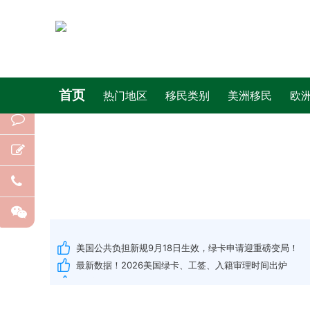
抢人开始！安省新移民通道正式开放申请
毕业想留美？先交70万！特朗普再拿留学生开刀
乱象终结！国务院终于出手，移民中介进入“备案时代”
美国J-1签证再遭“重锤”，终止理由、延期时限全面收紧！
首页
热门地区
移民类别
美洲移民
欧
一周移民热点 | 离岸信托开征20%个税；黑山取消对中国公民
突然爆火的移民小国，居然住了20万广州花都人！
2026全球护照排名大洗牌：新加坡第一毫无悬念，但第二
富豪密度最高的国家，正在对中国敞开大门！
离岸信托与税务新规出台，富人“避税天堂”不再安全！
一周移民热点 | 加拿大再发5000份PR邀请；美国27财年
美国公共负担新规9月18日生效，绿卡申请迎重磅变局！
最新数据！2026美国绿卡、工签、入籍审理时间出炉
8月美国绿卡排期出炉：EB-1、EB-3小幅前进，新政EB-5
一周移民热点 | 美国拟向绿卡申请者征收10万美元押金；“特
刚刚！D/S有效期制度正式废止