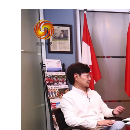
8月美国绿卡排期出炉：EB-1、EB-3小幅前进，新政EB-5
一周移民热点 | 美国拟向绿卡申请者征收10万美元押金；“特
刚刚！D/S有效期制度正式废止
阿根廷2:1逆转英格兰挺进决赛！是时候重新认识这个大国
几十万美金拿G20国籍？米莱要凭一己之力掀翻投资入籍
年假140天、人均GDP超4.8万美元！这个没有“班味”的
官方利好：澳门身份“大放水”？横琴人才有望获得额外加分
一周移民热点 | 美国副总统牵头“围剿”H-1B欺诈；澳门新一期