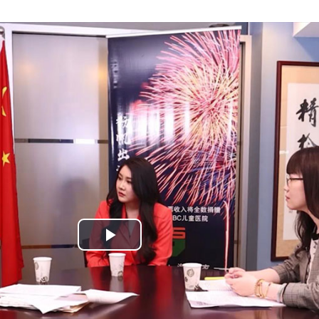
“最后窗口”正在关闭！
日本高才成功案例分享-恭喜I
[2026-07-23]
美国EB-5投资移民成功案例-恭
朗普计...
[2026-07-20]
澳洲GTV移民成功案例-金融
[2026-07-20]
美国NIW移民成功案例-机械工程
了
[2026-07-17]
市场
[2026-07-16]
国家，正疯狂抢人
[2026-07-15]
[2026-07-14]
人才...
[2026-07-13]
Play
Video