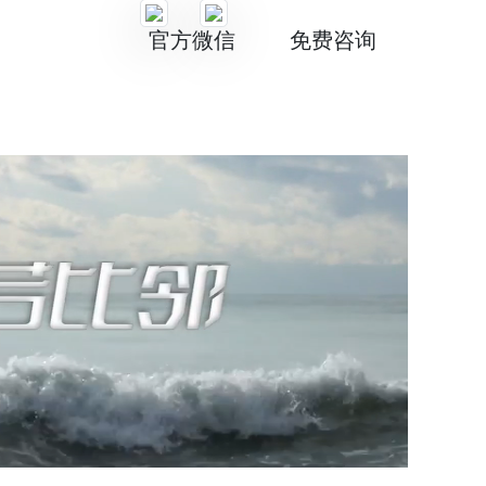
科技领域4个月获批永居
[2025-04-30]
师获批I-140
[2025-04-28]
官方微信
免费咨询
，省下百万斩获世界TOP38名校offer
[2026-06-16]
例-恭喜客户永居PR获批
[2025-07-24]
获批I-140
[2025-07-02]
喜客户一家三口RV获批
[2025-06-24]
有拒签史客户出签
[2025-06-20]
恭喜L女士一家收获绿卡
[2025-06-19]
喜客户I-526E顺利获批
[2025-06-11]
件31天获批
[2025-06-10]
X女士获原则性批复函
[2025-06-03]
市和区域规划师成为“香饽饽”
[2025-05-30]
客户一家永居粉卡获批
[2025-05-29]
专家获批I-140
[2025-05-28]
喜申请人获批I-526E
[2025-05-27]
无补件快速获批延期
[2025-05-26]
喜客户I-526E绿卡资格获批
[2025-05-19]
层获批I-140
[2025-05-15]