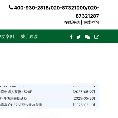
，省下百万斩获世界TOP38名校offer
[2026-06-16]
400-930-2818/020-87321000/020-
例-恭喜客户永居PR获批
[2025-07-24]
获批I-140
[2025-07-02]
87321287
喜客户一家三口RV获批
[2025-06-24]
在线评估 |
在线咨询
有拒签史客户出签
[2025-06-20]
恭喜L女士一家收获绿卡
[2025-06-19]
成功案例
关于嘉诚
喜客户I-526E顺利获批
[2025-06-11]
件31天获批
[2025-06-10]
X女士获原则性批复函
[2025-06-03]
市和区域规划师成为“香饽饽”
[2025-05-30]
客户一家永居粉卡获批
[2025-05-29]
专家获批I-140
[2025-05-28]
喜申请人获批I-526E
[2025-05-27]
无补件快速获批延期
[2025-05-26]
喜客户I-526E绿卡资格获批
[2025-05-19]
层获批I-140
[2025-05-15]
T技术领域客户获批
[2025-05-13]
喜投资人I-526E获批
[2025-05-07]