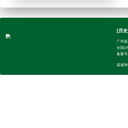
[历史
广州嘉诚
全国24
备案号
嘉诚海