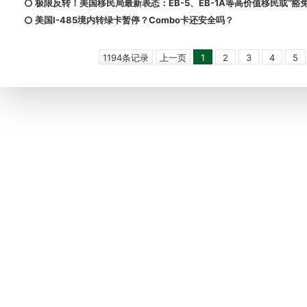
极限反转！美国移民局最新表态：EB-5、EB-1A等高价值移民或“豁免
美国I-485境内转绿卡暂停？Combo卡还安全吗？
1194条记录
上一页
1
2
3
4
5