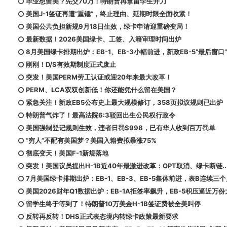
毕业想留美？先交70万！特朗普再拿留学生开刀
美国J-1签证再遭“重锤”，终止理由、延期时限全面收紧！
美国公共负担新规9月18日生效，绿卡申请迎重磅变局！
最新数据！2026美国绿卡、工签、入籍审理时间出炉
8月美国绿卡排期出炉：EB-1、EB-3小幅前进，新政EB-5“最后窗口
刚刚！D/S有效期制度正式废止
突发！美国PERM劳工认证或迎20年来最大改革！
PERM、LCA双双创新低！你还能凭什么留在美国？
紧急关注！新政EB5公布史上最大规模修订，358页拟议规则已出炉
特朗普气炸了！最高法院6:3驳回出生公民权行政令
美国强制登记规则生效，违者日罚$998，已有华人收到百万罚单
“穷人”不配有美国梦？美国入籍费拟暴涨75%
彻底变天！美国F-1新规落地
突发！美国议员提出H-1B近40年最激进改革：OPT取消、绿卡断链...
7月美国绿卡排期出炉：EB-1、EB-3、EB-5集体前进，表B连续三
美国2026财年Q1数据出炉：EB-1A拒签率飙升，EB-5积压逼近万份
留学生终于等到了！特朗普10万美金H-1B签证费被全美叫停
反转再反转！DHS正式表态境内转绿卡政策最新要求