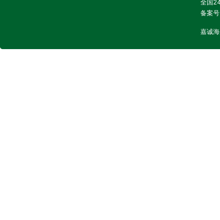
全国24
备案号
嘉诚海