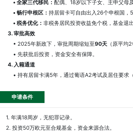
• 全家三代移民：
配偶、18岁以下子女、主申父母
• 畅行申根区：
持居留卡可自由出入26个申根国，
• 税务优化：
非税务居民投资收益免个税，基金退
恭喜嘉诚海外客户T女士快...
嘉诚海外客户C女士用坚
3. 审批高效
• 2025年新政下，审批周期缩短至
90天
（原平均2
• 先获批后投资，资金安全有保障。
4. 入籍通道
• 持有居留卡满5年，通过葡语A2考试及居住要求
申请条件
1. 年满18周岁，无犯罪记录。
2. 投资50万欧元至合规基金，资金来源合法。