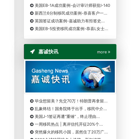
美国EB-1A成功案例-会计审计师获批I-140
新西兰6分制移民成功案例-恭喜客户一...
英国签证成功案例-嘉诚助力有拒签史...
美国EB-5投资移民成功案例-恭喜L女士...
嘉诚快讯
more
毕业想留美？先交70万！特朗普再拿留...
乱象终结！国务院终于出手，移民中介...
美国J-1签证再遭“重锤”，终止理由...
一周移民热点 | 离岸信托开征20%个...
突然爆火的移民小国，居然住了20万广...