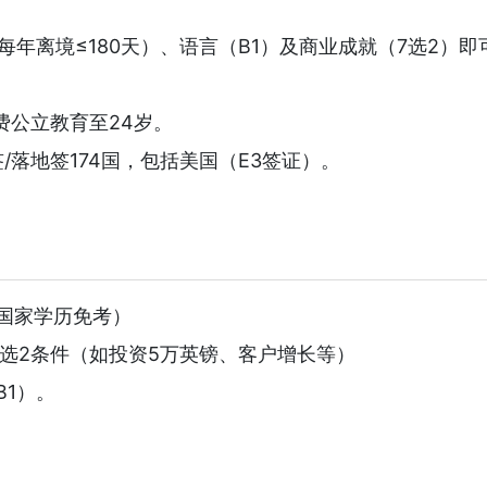
每年离境≤180天）、语言（B1）及商业成就（7选2）即
姐获取三年居留卡...
费公立教育至24岁。
/落地签174国，包括美国（E3签证）。
语国家学历免考）
7选2条件（如投资5万英镑、客户增长等）
（B1）。