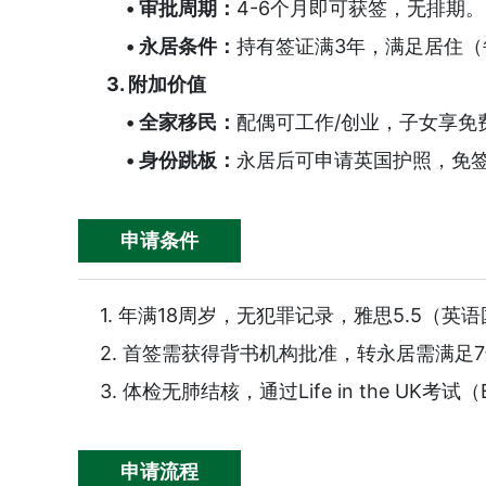
• 审批周期：
4-6个月即可获签，无排期。
• 永居条件：
持有签证满3年，满足居住（
3. 附加价值
恭喜Y女士成功获取英国企...
恭喜L小
• 全家移民：
配偶可工作/创业，子女享免
• 身份跳板：
永居后可申请英国护照，免签
申请条件
1. 年满18周岁，无犯罪记录，雅思5.5（英
2. 首签需获得背书机构批准，转永居需满足
3. 体检无肺结核，通过Life in the UK考试
申请流程