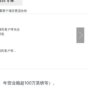
项目专家
看那个项目更适合你
民客户李...
、年营业额超100万英镑等）。
半年获得...