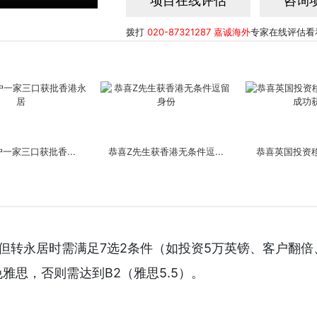
项目在线评估
咨询
拨打
020-87321287
嘉诚海外
专家在线评估看
一家三口获批香...
恭喜Z先生获香港无条件逗...
恭喜英国投资移
但转永居时需满足7选2条件（如投资5万英镑、客户翻倍
海外Z女士顺利获...
恭喜嘉诚海外客户L先生顺...
恭喜Q先生全家仅
雅思，否则需达到B2（雅思5.5）。