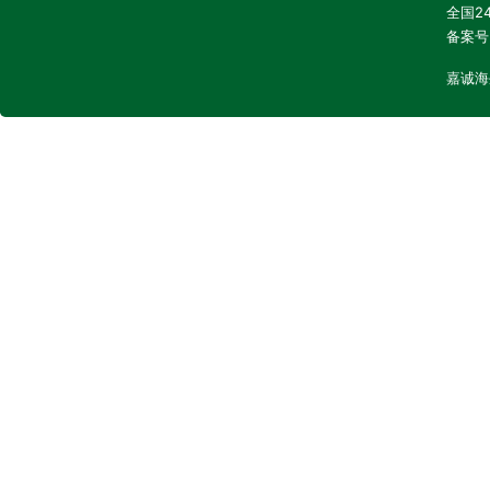
全国24
备案号
嘉诚海