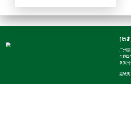
[历史
广州嘉诚
全国24
备案号
嘉诚海