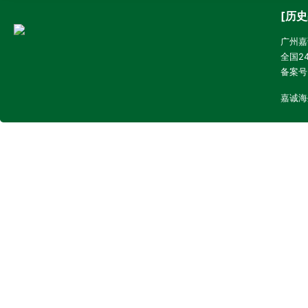
[历史
广州嘉诚
全国24
备案号
嘉诚海