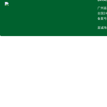
广州嘉诚
全国24
备案号
嘉诚海