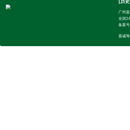
[历史
广州嘉诚
全国24
备案号
嘉诚海