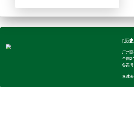
[历史
广州嘉诚
全国24
备案号
嘉诚海