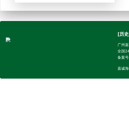
[历史
广州嘉诚
全国24
备案号
嘉诚海