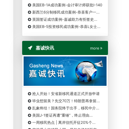
美国EB-1A成功案例-会计审计师获批I-140
新西兰6分制移民成功案例-恭喜客户一...
英国签证成功案例-嘉诚助力有拒签史...
美国EB-5投资移民成功案例-恭喜L女士...
嘉诚快讯
more
抢人开始！安省新移民通道正式开放申请
毕业想留美？先交70万！特朗普再拿留...
乱象终结！国务院终于出手，移民中介...
美国J-1签证再遭“重锤”，终止理由...
一周移民热点 | 离岸信托开征20%个...