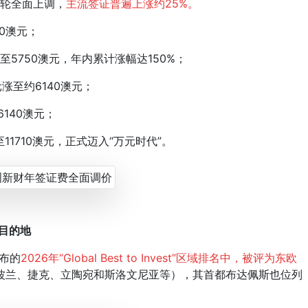
一轮全面上调，
主流签证普遍上涨约25%。
00澳元；
涨至5750澳元，年内累计涨幅达150%；
元涨至约6140澳元；
140澳元；
至11710澳元，正式迈入“万元时代”。
资目的地
发布的
2026年“Global Best to Invest”区域排名中，被评为东欧
波兰、捷克、立陶宛和斯洛文尼亚等），其首都布达佩斯也位列