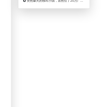
突然爆火的移民小国，居然住了20万广...