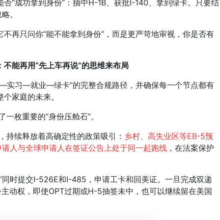
功拿到身份”：抽中H-1B、获批I-140、拿到绿卡。只要结
忽略。
再只问你“能不能拿到身份”，而是更严苛地审视，你是否有
不能再用“先上车再说”的思维来布局
实习—就业—绿卡”的完整合规路径，并确保每一个节点都有
整个家庭的未来。
一枚重要的“身份压舱石”。
，持续释放着高确定性的政策吸引：
乡村、高失业区等EB-5预
申请人与全球申请人在签证公告上处于同一起跑线
，在法案保护
提交I-526E和I-485，申请工卡和回美证。一旦完成双递
身份主动权，即使OPT过期或H-5抽签未中，也可以继续留在美国