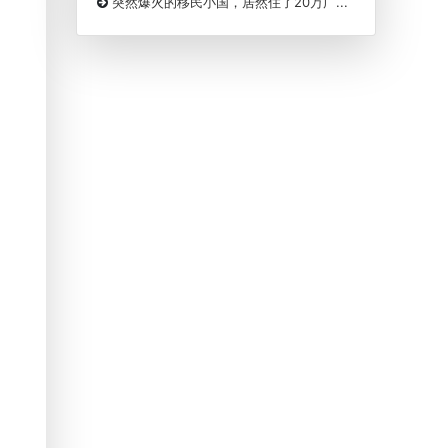
突然爆火的移民小国，居然住了20万广...