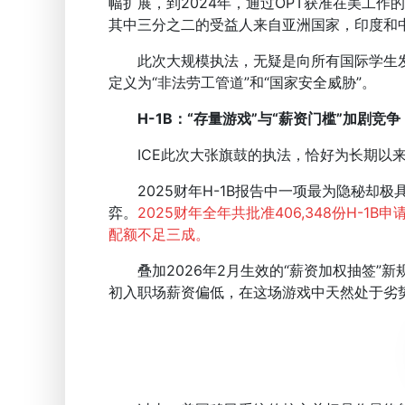
幅扩展，到2024年，通过OPT获准在美工作的
其中三分之二的受益人来自亚洲国家，印度和
此次大规模执法，无疑是向所有国际学生发出的
定义为“非法劳工管道”和“国家安全威胁”。
H-1B：“存量游戏”与“薪资门槛”加剧竞争
ICE此次大张旗鼓的执法，恰好为长期以来
2025财年H-1B报告中一项最为隐秘却极
弈。
2025财年全年共批准406,348份H-
配额不足三成。
叠加2026年2月生效的“薪资加权抽签”
初入职场薪资偏低，在这场游戏中天然处于劣