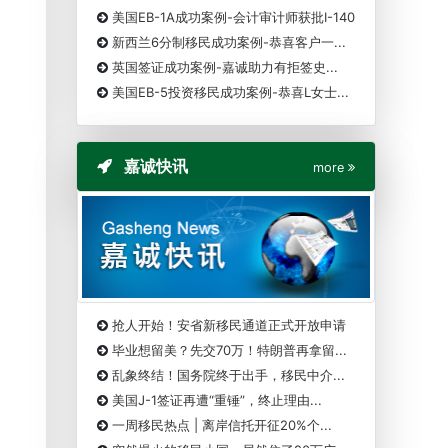
美国EB-1A成功案例-会计审计师获批I-140
新西兰6分制移民成功案例-恭喜客户一...
英国签证成功案例-嘉诚助力有拒签史...
美国EB-5投资移民成功案例-恭喜L女士...
嘉诚快讯
more
抢人开始！安省新移民通道正式开放申请
毕业想留美？先交70万！特朗普再拿留...
乱象终结！国务院终于出手，移民中介...
美国J-1签证再遭“重锤”，终止理由...
一周移民热点 | 离岸信托开征20%个...