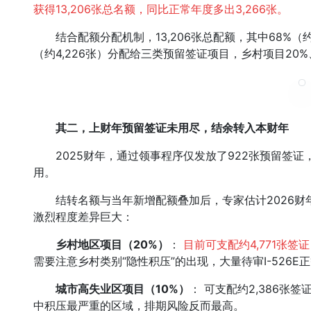
获得13,206张总名额，同比正常年度多出3,266张。
结合配额分配机制，13,206张总配额，其中68%（约
（约4,226张）分配给三类预留签证项目，乡村项目20
其二，上财年预留签证未用尽，结余转入本财年
2025财年，通过领事程序仅发放了922张预留签证，
用。
结转名额与当年新增配额叠加后，专家估计2026财年三
激烈程度差异巨大：
乡村地区项目（20%）
：
目前可支配约4,771张
需要注意乡村类别“隐性积压”的出现，大量待审I-526E
城市高失业区项目（10%）
： 可支配约2,386张
中积压最严重的区域，排期风险反而最高。