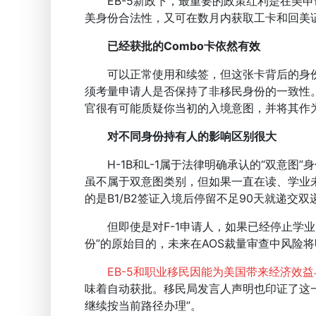
EB-5新政下，最重要的政策红利是在美申请人可
美身份合法性，又可在数月内获取工卡和回美
已经获批的Combo卡依然有效
可以正常使用和续签，但这张卡背后的身份逻
须考量申请人是否保持了非移民身份的一致性
官很有可能质疑你当初的入境意图，并将其作
对不同身份持有人的影响区别很大
H-1B和L-1属于法律明确承认的“双意图”
虽不属于双意图类别，但如果一直在读、学业未
的是B1/B2签证入境后停留不足90天就递交
但即使是对F-1申请人，如果已经停止学业、长期
份”的原始目的，未来在AOS裁量审查中风险
EB-5和职业移民因能为美国带来经济效
味着自动获批。移民局发言人声明也印证了这
继续按当前路径办理”。