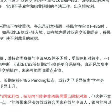
通过“双递交”同步申请I-526E和I-485。该模式既解决留
证，实现不受雇主和职业限制的合法工作、出入境权利。
辑正在被重估。备忘录刻意强调：移民官在审查I-485时，
。如果你以B签或F签入境，却在境内通过双递交长期居留，移民
为行使不利裁量的依据。
身份，维持这类身份与申请AOS并不矛盾，受影响相对较小。F-1
中断，仍比B1/B2等短期访问身份更容易解释。真正风险集中
双递交的操作，未来可能面临重点审查。
依赖I-485 Pending状态、或行为已明显偏离“学生身
将明显上升。
益与国家利益，短期内可能并非移民局重点限制对象
，但这并不意
一点：“能够带来经济效益或符合国家利益的申请人，很可能可以