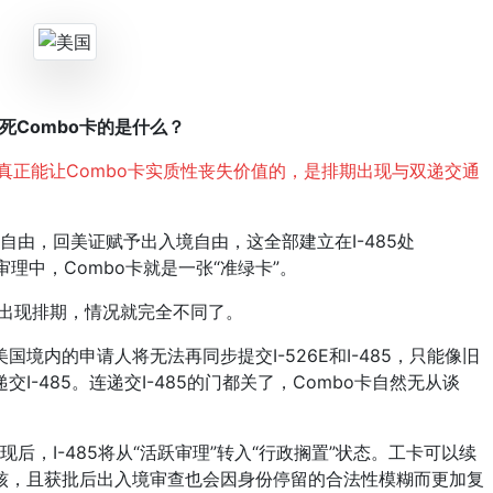
死Combo卡的是什么？
真正能让Combo卡实质性丧失价值的，是排期出现与双递交通
由，回美证赋予出入境自由，这全部建立在I-485处
正常审理中，Combo卡就是一张“准绿卡”。
出现排期，情况就完全不同了。
内的申请人将无法再同步提交I-526E和I-485，只能像旧
-485。连递交I-485的门都关了，Combo卡自然无从谈
，I-485将从“活跃审理”转入“行政搁置”状态。工卡可以续
核，且获批后出入境审查也会因身份停留的合法性模糊而更加复