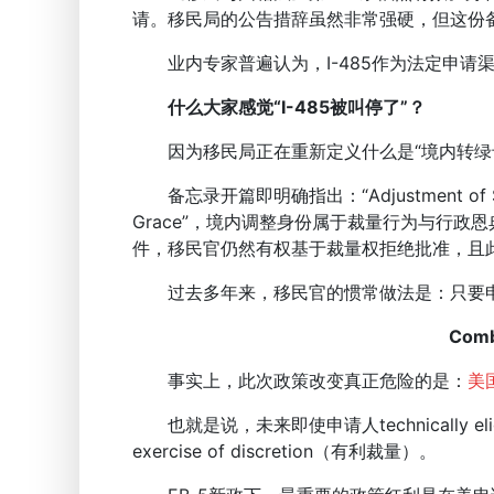
请。移民局的公告措辞虽然非常强硬，但这份备
业内专家普遍认为，I-485作为法定申请
什么大家感觉“I-485被叫停了”？
因为移民局正在重新定义什么是“境内转绿
备忘录开篇即明确指出：“Adjustment of Status is
Grace”，境内调整身份属于裁量行为与行
件，移民官仍然有权基于裁量权拒绝批准，且
过去多年来，移民官的惯常做法是：只要申
Co
事实上，此次政策改变真正危险的是：
美
也就是说，未来即使申请人technically el
exercise of discretion（有利裁量）。