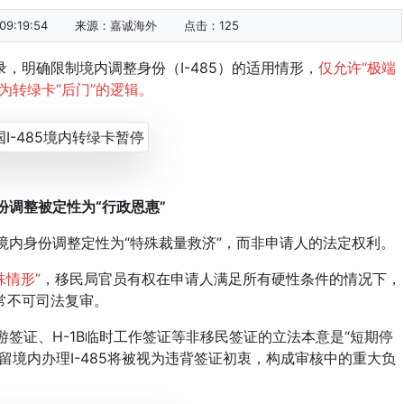
9:19:54
来源：
嘉诚海外
点击：
125
明确限制境内调整身份（I-485）的适用情形，
仅允许“极端
为转绿卡“后门”的逻辑。
身份调整被定性为“行政恩惠”
85境内身份调整定性为“特殊裁量救济”，而非申请人的法定权利。
殊情形”
，移民局官员有权在申请人满足所有硬性条件的情况下，
常不可司法复审。
游签证、H-1B临时工作签证等非移民签证的立法本意是“短期停
留境内办理I-485将被视为违背签证初衷，构成审核中的重大负