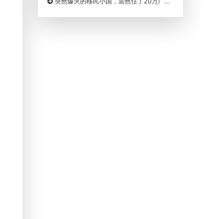
突然爆火的移民小国，居然住了20万广...