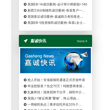
美国EB-1A成功案例-会计审计师获批I-140
新西兰6分制移民成功案例-恭喜客户一...
英国签证成功案例-嘉诚助力有拒签史...
美国EB-5投资移民成功案例-恭喜L女士...
嘉诚快讯
more
抢人开始！安省新移民通道正式开放申请
毕业想留美？先交70万！特朗普再拿留...
乱象终结！国务院终于出手，移民中介...
美国J-1签证再遭“重锤”，终止理由...
一周移民热点 | 离岸信托开征20%个...