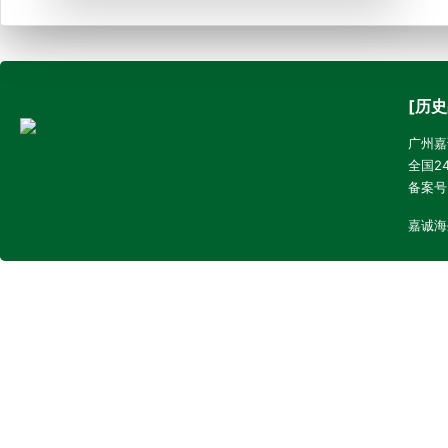
[历史
广州嘉诚
全国24
备案号
嘉诚海