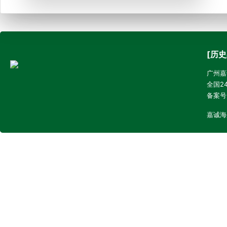
[历史
广州嘉诚
全国24
备案号
嘉诚海