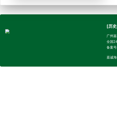
[历史
广州嘉诚
全国24
备案号
嘉诚海