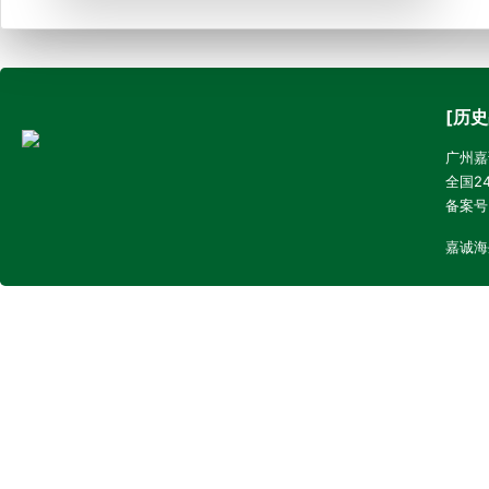
[历史
广州嘉诚
全国24
备案号
嘉诚海