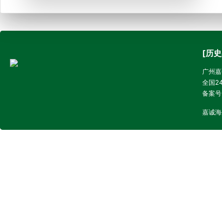
[历史
广州嘉诚
全国24
备案号
嘉诚海