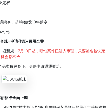
决定权
禁令，超1年触发10年禁令
本封死
不合规=申请作废+费用全吞
一项新规：
7月10日起，哪怕案件已进入审理，只要签名被认定
件机会都不给！
品类移民签证、身份申请通通覆盖。
低年薪标准全面上调
，482临时技术签证及186雇主担保永居签证的最低年薪标准将