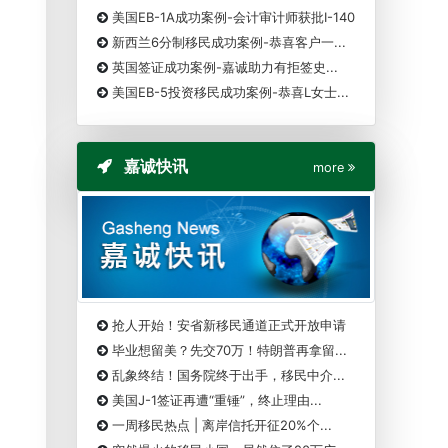
美国EB-1A成功案例-会计审计师获批I-140
新西兰6分制移民成功案例-恭喜客户一...
英国签证成功案例-嘉诚助力有拒签史...
美国EB-5投资移民成功案例-恭喜L女士...
嘉诚快讯
more
抢人开始！安省新移民通道正式开放申请
毕业想留美？先交70万！特朗普再拿留...
乱象终结！国务院终于出手，移民中介...
美国J-1签证再遭“重锤”，终止理由...
一周移民热点 | 离岸信托开征20%个...