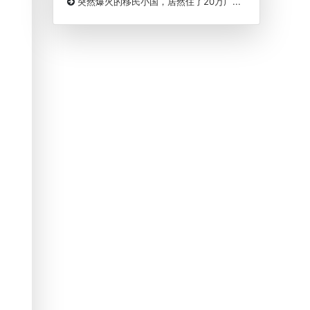
突然爆火的移民小国，居然住了20万广...