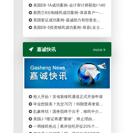
美国EB-1A成功案例-会计审计师获批I-140
新西兰6分制移民成功案例-恭喜客户一...
英国签证成功案例-嘉诚助力有拒签史...
美国EB-5投资移民成功案例-恭喜L女士...
嘉诚快讯
more
抢人开始！安省新移民通道正式开放申请
毕业想留美？先交70万！特朗普再拿留...
乱象终结！国务院终于出手，移民中介...
美国J-1签证再遭“重锤”，终止理由...
一周移民热点 | 离岸信托开征20%个...