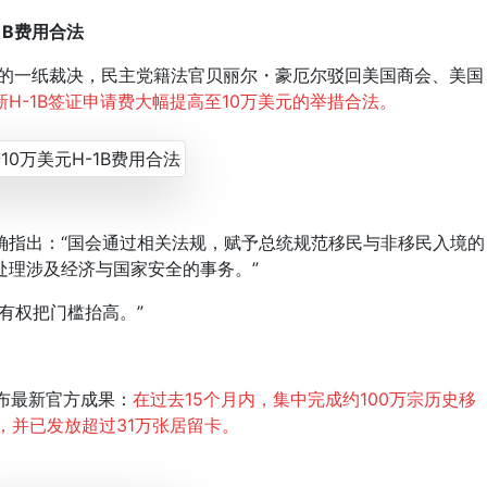
1B费用合法
的一纸裁决，民主党籍法官贝丽尔・豪厄尔驳回美国商会、美国
H-1B签证申请费大幅提高至10万美元的举措合法。
指出：“国会通过相关法规，赋予总统规范移民与非移民入境的
处理涉及经济与国家安全的事务。”
有权把门槛抬高。”
公布最新官方成果：
在过去15个月内，集中完成约100万宗历史移
，并已发放超过31万张居留卡。