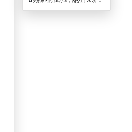
突然爆火的移民小国，居然住了20万广...