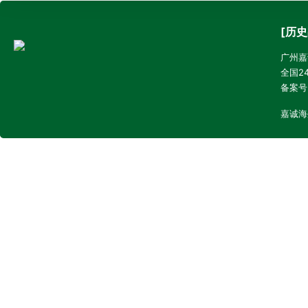
[历史
广州嘉诚
全国24
备案号
嘉诚海