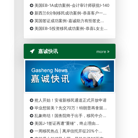
美国EB-1A成功案例-会计审计师获批I-140
新西兰6分制移民成功案例-恭喜客户一...
英国签证成功案例-嘉诚助力有拒签史...
美国EB-5投资移民成功案例-恭喜L女士...
嘉诚快讯
more
抢人开始！安省新移民通道正式开放申请
毕业想留美？先交70万！特朗普再拿留...
乱象终结！国务院终于出手，移民中介...
美国J-1签证再遭“重锤”，终止理由...
一周移民热点 | 离岸信托开征20%个...