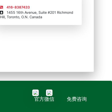
416-8387433
1455 16th Avenue, Suite #201 Richmond
Hill, Toronto, O.N. Canada
官方微信
免费咨询