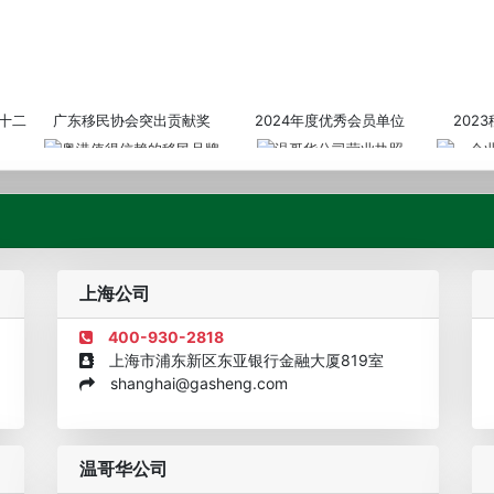
十二
广东移民协会突出贡献奖
2024年度优秀会员单位
202
粤港值得信赖的移民品牌
温哥华公司营业执照
企业诚信
上海公司
400-930-2818
上海市浦东新区东亚银行金融大厦819室
shanghai@gasheng.com
机构
欧美澳年度表现移民团队
美国投资移民中介机构30强
加拿大
温哥华公司