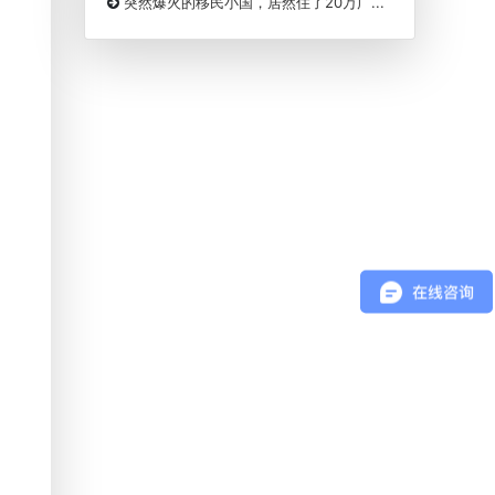
突然爆火的移民小国，居然住了20万广...