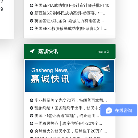
12
美国EB-1A成功案例-会计审计师获批I-140
19
新西兰6分制移民成功案例-恭喜客户一...
英国签证成功案例-嘉诚助力有拒签史...
美国EB-5投资移民成功案例-恭喜L女士...
嘉诚快讯
more
毕业想留美？先交70万！特朗普再拿留...
乱象终结！国务院终于出手，移民中介...
美国J-1签证再遭“重锤”，终止理由...
一周移民热点 | 离岸信托开征20%个...
突然爆火的移民小国，居然住了20万广...