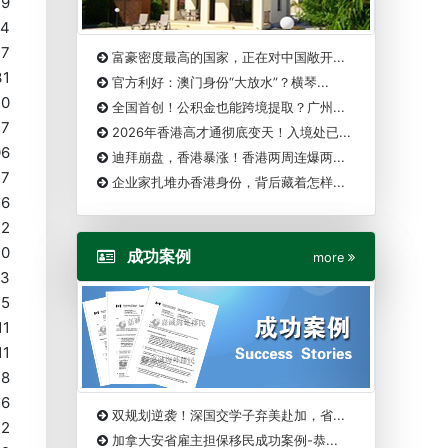
29
14
17
富豪密度最高的国家，正在对中国敞开...
31
官方利好：澳门身份“大放水”？横琴...
20
全国首创！公积金也能跨境提取？广州...
17
2026年香港高才通彻底变天！入境处已...
06
迪拜崩盘，香港暴涨！香港两周连爆两...
27
企业家扎堆办香港身份，背后藏着怎样...
26
12
10
成功案例
more
23
15
11
11
18
16
双规划逆袭！深国交学子弃美赴加，省...
12
加拿大安省雇主担保移民成功案例-恭...