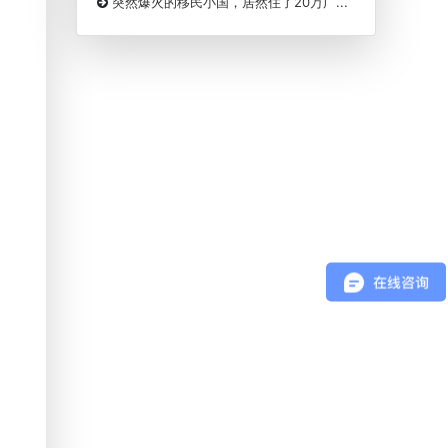
突然爆火的移民小国，居然住了20万广...