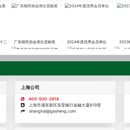
十二
广东移民协会突出贡献奖
2024年度优秀会员单位
202
粤港值得信赖的移民品牌
温哥华公司营业执照
企业诚信
上海公司
400-930-2818
上海市浦东新区东亚银行金融大厦819室
shanghai@gasheng.com
机构
欧美澳年度表现移民团队
美国投资移民中介机构30强
加拿大