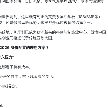
利四季分明，日照充足。夏季气温平均28°C，冬季气温通常
世界前列。这里既有纯正的英美系国际学校（ISB/BME等），
校，还是保留母语优势，这里都是优质教育的选择之一。
头落地，匈牙利已成为欧洲新兴的科创与制造业中心。既懂中国
与创业门槛远低于传统西欧大国。
2026 身份配置的理想方案？
东压力”
绑定了持有成本。
身份的自由，留下现金流的灵活。
清晰界定。
固。