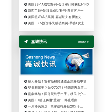
美国EB-1A成功案例-会计审计师获批I-140
新西兰6分制移民成功案例-恭喜客户一...
英国签证成功案例-嘉诚助力有拒签史...
美国EB-5投资移民成功案例-恭喜L女士...
嘉诚快讯
more
抢人开始！安省新移民通道正式开放申请
毕业想留美？先交70万！特朗普再拿留...
乱象终结！国务院终于出手，移民中介...
美国J-1签证再遭“重锤”，终止理由...
一周移民热点 | 离岸信托开征20%个...