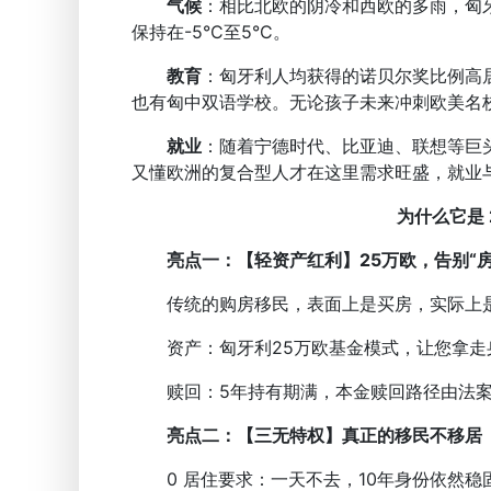
气候
：相比北欧的阴冷和西欧的多雨，匈牙
保持在-5°C至5°C。
教育
：匈牙利人均获得的诺贝尔奖比例高居
也有匈中双语学校。无论孩子未来冲刺欧美名
就业
：随着宁德时代、比亚迪、联想等巨
又懂欧洲的复合型人才在这里需求旺盛，就业
为什么它是 
亮点一：【轻资产红利】25万欧，告别“房
传统的购房移民，表面上是买房，实际上是
资产：匈牙利25万欧基金模式，让您拿走
赎回：5年持有期满，本金赎回路径由法案
亮点二：【三无特权】真正的移民不移居
0 居住要求：一天不去，10年身份依然稳