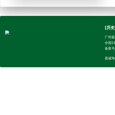
[历史
广州嘉诚
全国24
备案号
嘉诚海