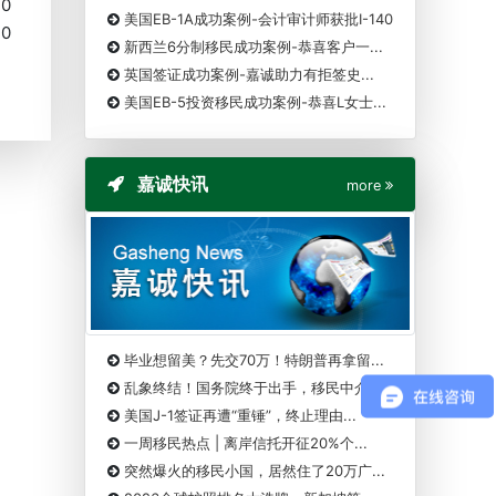
20
美国EB-1A成功案例-会计审计师获批I-140
20
新西兰6分制移民成功案例-恭喜客户一...
英国签证成功案例-嘉诚助力有拒签史...
美国EB-5投资移民成功案例-恭喜L女士...
嘉诚快讯
more
毕业想留美？先交70万！特朗普再拿留...
乱象终结！国务院终于出手，移民中介...
美国J-1签证再遭“重锤”，终止理由...
一周移民热点 | 离岸信托开征20%个...
突然爆火的移民小国，居然住了20万广...