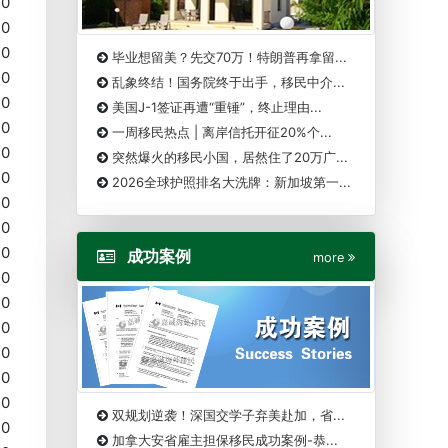
20
20
20
毕业想留美？先交70万！特朗普再拿留...
20
乱象终结！国务院终于出手，移民中介...
20
美国J-1签证再遭“重锤”，终止理由...
20
一周移民热点 | 离岸信托开征20%个...
20
突然爆火的移民小国，居然住了20万广...
20
2026全球护照排名大洗牌：新加坡第一...
20
20
20
成功案例
more
20
20
20
20
20
20
双规划逆袭！深国交学子弃美赴加，省...
20
加拿大安省雇主担保移民成功案例-恭...