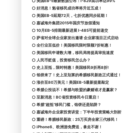
美国EB-5最新数据公布：I-829成功率达99%
好消息！魁省移民成功率将升近五成！
美国EB-5延期72天，七折优惠同步延期！
嘉诚海外集团2015年国庆节放假通知
10月EB-5排期最新进展 I-485可提前递交
萨省对全球企业家发出邀请 企业家项目正式启动
全行业至低价！美国移民限时限额7折钜惠！
美国移民申请数大增，移民局将提高审批速度
人民币贬值，投资移民怎么办？
史上至抵，限时特惠！美国移民9折再8折!
馅饼来了！史上至划算的希腊移民新政正式通过！
涨价至80万美元！美国EB-5最新提案敲定
希腊公投说不！希腊与欧盟的豪赌谁才是赢家？
至新消息！BC省投资移民今日重启！
希腊“超抵”移民门槛，馅饼还是陷阱？
嘉诚海外企业家投资讲堂：下半年投资策略大剖析
重磅！希腊移民新政：25万买房全家三代移民！
iPhone6、欧洲游免费送，拿走不谢！