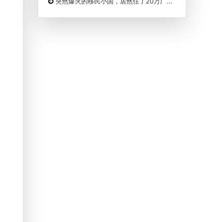
突然爆火的移民小国，居然住了20万广...