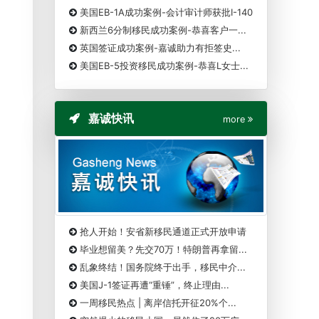
美国EB-1A成功案例-会计审计师获批I-140
新西兰6分制移民成功案例-恭喜客户一...
英国签证成功案例-嘉诚助力有拒签史...
美国EB-5投资移民成功案例-恭喜L女士...
嘉诚快讯
more
抢人开始！安省新移民通道正式开放申请
毕业想留美？先交70万！特朗普再拿留...
乱象终结！国务院终于出手，移民中介...
美国J-1签证再遭“重锤”，终止理由...
一周移民热点 | 离岸信托开征20%个...