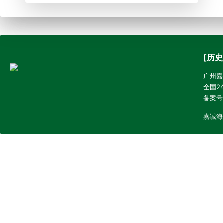
[历史
广州嘉诚
全国24
备案号
嘉诚海