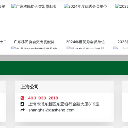
十二
广东移民协会突出贡献奖
2024年度优秀会员单位
202
粤港值得信赖的移民品牌
温哥华公司营业执照
企业诚信
上海公司
400-930-2818
上海市浦东新区东亚银行金融大厦819室
shanghai@gasheng.com
机构
欧美澳年度表现移民团队
美国投资移民中介机构30强
加拿大