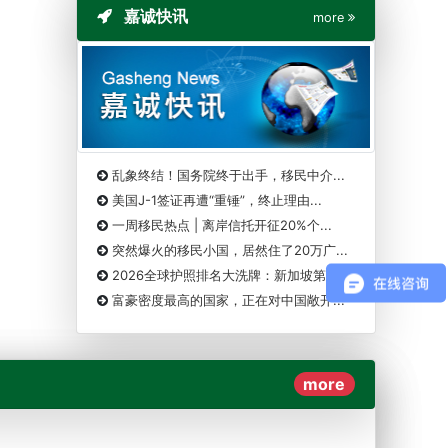
嘉诚快讯
more
乱象终结！国务院终于出手，移民中介...
美国J-1签证再遭“重锤”，终止理由...
一周移民热点 | 离岸信托开征20%个...
突然爆火的移民小国，居然住了20万广...
2026全球护照排名大洗牌：新加坡第一...
富豪密度最高的国家，正在对中国敞开...
more