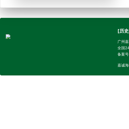
[历史
广州嘉诚
全国24
备案号
嘉诚海