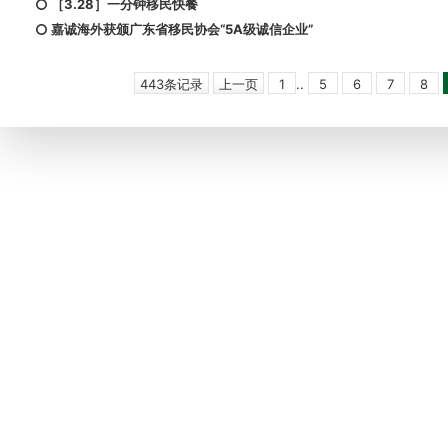
［3.28］一分钟移民快餐
嘉诚海外获颁广东省移民协会“5A级诚信企业”
443条记录
上一页
1
..
5
6
7
8