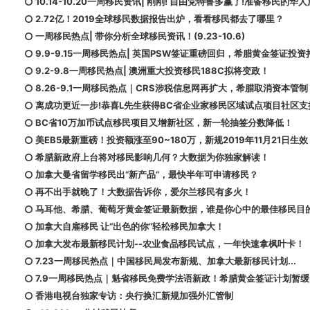
10.14-10.20一周移民资讯| 刚刚! 自由党特鲁多赢了!准备移民的华人
2.72亿！2019全球移民数据报告出炉，看看移民都去了哪里？
一周移民热点| 带你分析全球移民资讯！(9.23-10.6)
9.9-9.15一周移民热点| 英国PSW签证重磅回归，希腊黄金签证投
9.2-9.8一周移民热点| 澳洲重大投资移民188C拟将变政！
8.26-9.1一周移民热点｜CRS涉税信息网再扩大，希腊取消资本管制
离成功更近一步!恭喜L先生获得BC省企业家移民区域试点项目社区支
BC省10万加币试点移民项目又增新社区，新一轮抽签分数降低！
美EB5最新重磅！投资额涨至90~180万，新规2019年11月21日生效
希腊新政府上台将对移民影响几何？大数据为你独家解读！
加拿大曼省留学移民出“新产品”，最快半年可申请移民？
再不出手就晚了！大数据告诉你，爱尔兰移民有多火！
马耳他、希腊、葡萄牙黄金签证最新数据，谁是你心中的最佳移民目
加拿大自雇移民 让“出色的你”轻松移民加拿大！
加拿大发布最新移民计划--农业食品移民试点，一年快速拿枫叶卡！
7.23一周移民热点｜中国移民局发布新规、加拿大最新移民计划...
7.9一周移民热点｜魁省移民免费学法语新政！希腊黄金签证计划暂缓
香港电视台独家专访：央行换汇新规加强外汇管制