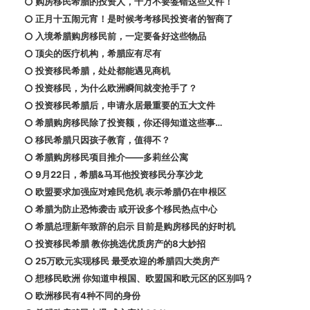
购房移民希腊的投资人，千万不要签错这些文件！
正月十五闹元宵！是时候考考移民投资者的智商了
入境希腊购房移民前，一定要备好这些物品
顶尖的医疗机构，希腊应有尽有
投资移民希腊，处处都能遇见商机
投资移民，为什么欧洲瞬间就变抢手了？
投资移民希腊后，申请永居最重要的五大文件
希腊购房移民除了投资额，你还得知道这些事…
移民希腊只因孩子教育，值得不？
希腊购房移民项目推介——多莉丝公寓
9月22日，希腊&马耳他投资移民分享沙龙
欧盟要求加强应对难民危机 表示希腊仍在申根区
希腊为防止恐怖袭击 或开设多个移民热点中心
希腊总理新年致辞的启示 目前是购房移民的好时机
投资移民希腊 教你挑选优质房产的8大妙招
25万欧元实现移民 最受欢迎的希腊四大类房产
想移民欧洲 你知道申根国、欧盟国和欧元区的区别吗？
欧洲移民有4种不同的身份