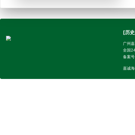
[历史
广州嘉诚
全国24
备案号
嘉诚海