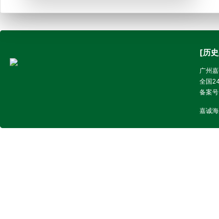
[历史
广州嘉诚
全国24
备案号
嘉诚海