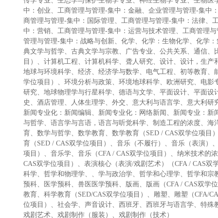
传学专业、生态学与保护生物学专业、神经生物学专业、生物医学
中：创业、工商管理与管理-集中：金融、企业管理与管理-集中
商管理与管理-集中：国际管理、工商管理与管理-集中：法律、
中：营销、工商管理与管理-集中：运营与技术管理、工商管理与
管理与管理-集中：战略与创新、化学、化学：生物化学、化学
典文学与哲学、古典文学与宗教、广告专业、公共关系、通信、比较
目）、计算机工程、计算机科学、聋人研究、设计、设计，生产和管
地球与环境科学、经济、经济学与数学、电气工程、初等教育、能源
学位项目）、环境分析与政策、环境地球科学、欧洲研究、电影
研究、地球物理学与行星科学、德语与文学、平面设计、平面设计（
史、酒店管理、人体生理学、外交、意大利与语言学、意大利研
新闻专业化：新闻编辑、新闻专业化：网络新闻、新闻专业：新
与哲学、语言学与言语，语言与听觉科学、制造工程的浓度、海
育、数学与哲学、数学教育、数学教育（SED / CAS双学位
育（SED / CAS双学位项目）、音乐（不履行）、音乐（表演）、
项目）、音乐学、音乐（CFA / CAS双学位项目）、纳米技术的
CAS双学位项目）、表演核心（表演/戏剧艺术）（CFA / CAS双
科学、哲学和物理学、、学与政治学、哲学和心理学、哲学和宗
预科、医学预科、兽医医学预科、版画、版画（CFA / CAS
教育、科学教育（SED/CAS双学位项目）、雕塑、雕塑（CFA/C
位项目）、社会学、声音设计、西班牙、西班牙与语言学、特殊
戏剧艺术、戏剧制作（服装）、戏剧制作（技术）