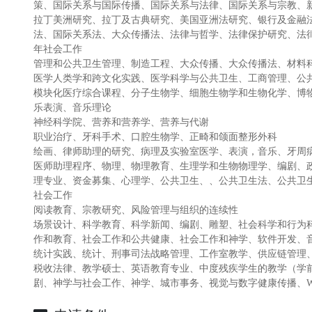
策、国际关系与国际传播、国际关系与法律、国际关系与宗教、
拉丁美洲研究、拉丁及古典研究、美国亚洲法研究、银行及金融
法、国际关系法、大众传播法、法律与哲学、法律保护研究、法
年社会工作
管理和公共卫生管理、制造工程、大众传播、大众传播法、材料
医学人类学和跨文化实践、医学科学与公共卫生、工商管理、公
模块化医疗综合课程、分子生物学、细胞生物学和生物化学、博
乐表演、音乐理论
神经科学院、营养和营养学、营养与代谢
职业治疗、牙科手术、口腔生物学、正畸和颌面整形外科
绘画、律师助理的研究、病理及实验室医学、表演，音乐、牙周
医师助理程序、物理、物理教育、生理学和生物物理学、编剧、
理专业、资金募集、心理学、公共卫生、、公共卫生法、公共卫
社会工作
阅读教育、宗教研究、风险管理与组织的连续性
场景设计、科学教育、科学新闻、编剧、雕塑、社会科学和行为
作和教育、社会工作和公共健康、社会工作和神学、软件开发、
统计实践、统计、刑事司法战略管理、工作室教学、供应链管理
税收法律、教学硕士、英语教育专业、中度残疾学生的教学（学前班
剧、神学与社会工作、神学、城市事务、视觉与数字健康传播、W